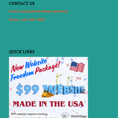
CONTACT US
Email: inquiry@webvillage.marketing
Phone: 123-456-7890
QUICK LINKS