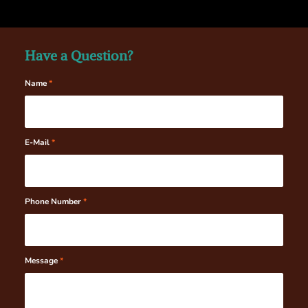
Have a Question?
Name
*
E-Mail
*
Phone Number
*
Message
*